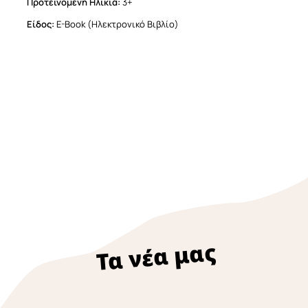
Προτεινόμενη Ηλικία:
3+
Είδος:
Ε-Βook (Hλεκτρονικό Βιβλίο)
Τα νέα μας