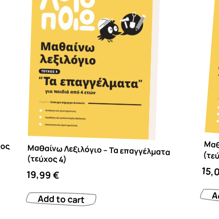
χος
Μαθαίνω Λεξιλόγιο – Τα επαγγέλματα
Μαθαίνω Λεξιλόγιο 
(τεύχος 4)
15,
19,99
€
A
Add to cart