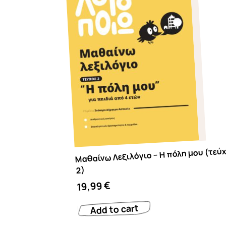
Μαθαίνω Λεξιλόγιο – Η πόλη μου (τεύ
2)
€
19,99
Add to cart