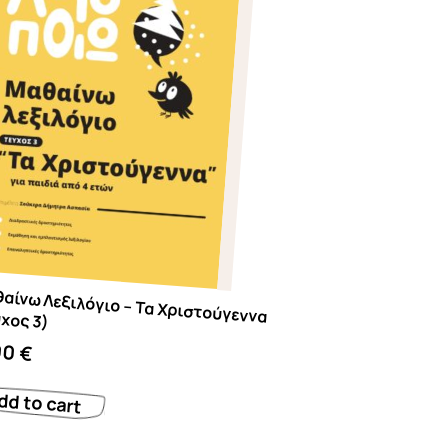
– Τα Χριστούγεννα (τεύχος 3)
00
€
dd to cart