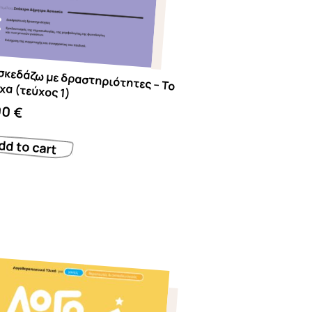
ε δραστηριότητες – Το Πάσχα (τεύχος 1)
00
€
dd to cart