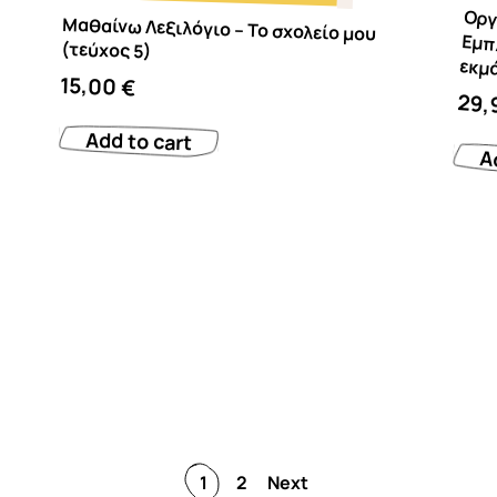
Μαθαίνω Λεξιλόγιο – Το σχολείο μου
(τεύχος 5)
Οργανωμένη
15,00
€
29,
Add to cart
A
1
2
Next