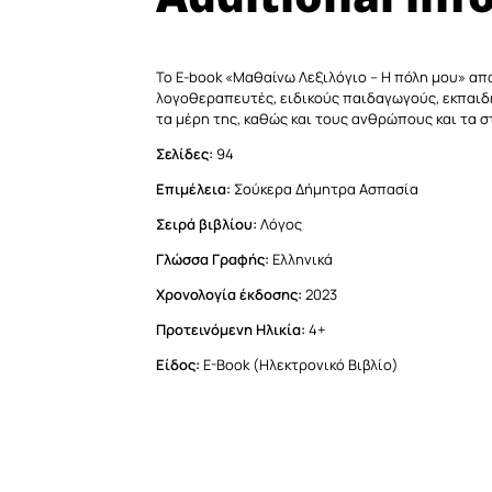
Το E-book «Μαθαίνω Λεξιλόγιο – Η πόλη μου» απο
λογοθεραπευτές, ειδικούς παιδαγωγούς, εκπαιδευ
τα μέρη της, καθώς και τους ανθρώπους και τα σ
Σελίδες:
94
Επιμέλεια:
Σούκερα Δήμητρα Ασπασία
Σειρά βιβλίου:
Λόγος
Γλώσσα Γραφής:
Eλληνικά
Χρονολογία έκδοσης:
2023
Προτεινόμενη Ηλικία:
4+
Είδος:
Ε-Βook (Hλεκτρονικό Βιβλίο)