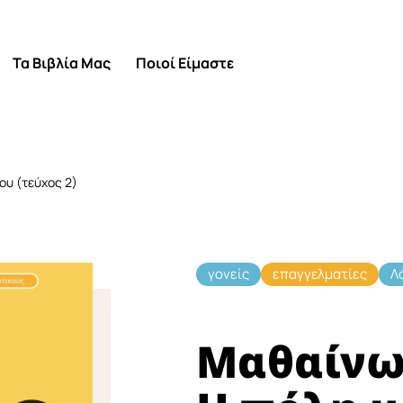
Τα Βιβλία Μας
Ποιοί Είμαστε
ου (τεύχος 2)
γονείς
επαγγελματίες
Λ
Μαθαίνω 