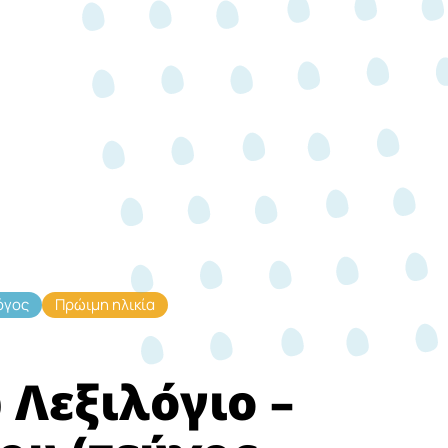
όγος
Πρώιμη ηλικία
Λεξιλόγιο –